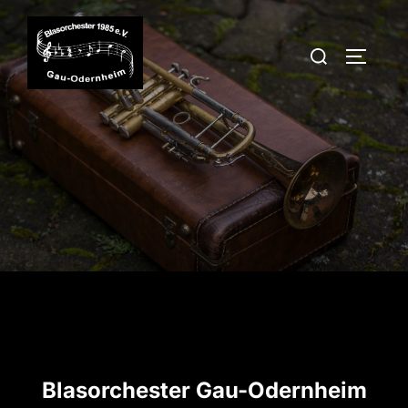
Zum
Inhalt
Suchen
SEITEN
springen
nach:
Blasorchester Gau-Odernheim