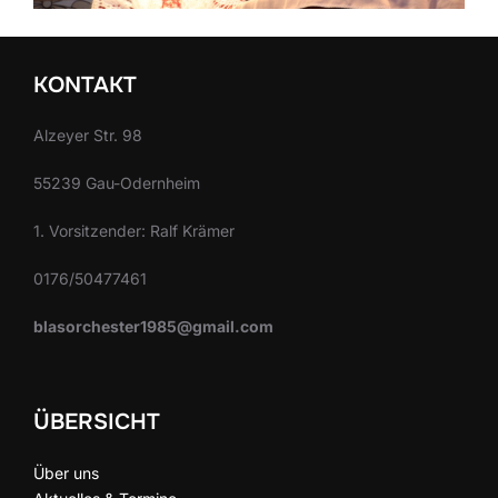
KONTAKT
Alzeyer Str. 98
55239 Gau-Odernheim
1. Vorsitzender: Ralf Krämer
0176/50477461
blasorchester1985@gmail.com
ÜBERSICHT
Über uns